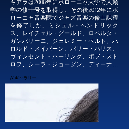
キアラは2008年にボローニャ大学で人類
学の修士号を取得し、その後2012年にボ
ローニャ音楽院でジャズ音楽の修士課程
を修了した。ミシェル・ヘンドリック
ス、レイチェル・グールド、ロベルタ・
ガンバリーニ、ジェレミー・ペルト、ハ
ロルド・メイバーン、バリー・ハリス、
ヴィンセント・ハーリング、ボブ・スト
ロフ、シーラ・ジョーダン、ディーナ・
デローズなど、偉大なアーティストによ
// ギャラリー
る数多くのワークショップに参加。また
数年間、インド北部のクラシック音楽で
あるドゥルパドを学び、イタリアではフ
ランチェスカ・カッシオに、ヴァラナシ
（インド）ではリトウィック・サンヤル
に師事した。

キアラはイタリア国内外のクラブやフェ