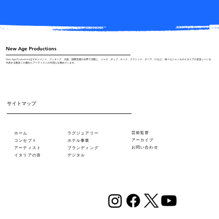
ョー・ファンズワース（ドラム）という
優れたトリオと共に演奏している。オラ
ンダのレーベルChallenge Recordsからリ
リースされたこのアルバムは、日本の
New Age Productions
『ジャズ批評』誌で2015年度のベスト・
New Age Productionsはマネジメント、ブッキング、出版、国際流通の分野で活動し、ジャズ、ポップ、ロック、クラシック、オペラ、DJなど、様々なジャンルのイタリアの音楽シーンを
代表する数多くの優れたアーティストの代理人を務めています。
ボーカル・ジャズ・アルバムに選ばれ
た。
サイトマップ
芸術監督
ホーム
ラグジュアリー
アーカイブ
コンセプト
ホテル事業
お問い合わせ
アーティスト
ブランディング
イタリアの音
デジタル