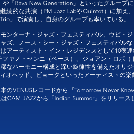
」や「Rava New Generation」といったグルー
な共演（PM Jazz LabやQuintet）に加え
o Sferra Trio」で演奏し、自身のグループも率いている。

リモンターナ・ジャズ・フェスティバル、ウビ・ジ
ジャズ、ノース・シー・ジャズ・フェスティバルな
ズではアーティスト・イン・レジデンスとして10夜
テファノ・センニ（ベース）、ジョアン・ロボ（
、稀なハーモニー構成と深い旋律性を備えたオリジ
ィオヘッド、ビョークといったアーティストの楽曲
USレコードから『Tomorrow Never Knows
AM JAZZから『Indian Summer』をリリース
58人のジャーナリストと評論家により「最優秀新人賞（Be
This One』、2009年7月にはより大規模なアンサンブルを率
瞬間とフリージャズの影響をバランスよく融合させ
で最優秀イタリア人ピアニストに選ばれ、『Musica