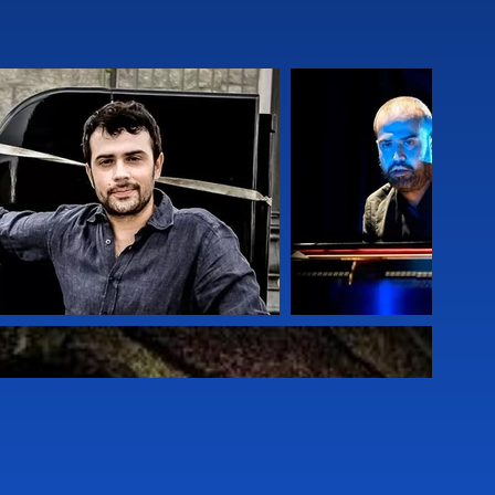
世代アーティストの一人としての地位を
VE ANYMORE』を発表。ニューヨークの
リーヴァー）と長年の共演者ジャンル
ケットの『SOFT WIND』（MY 
ス『TRIBE』に参加し、ラヴァ・クイン
 Band」や、ニーノ・ロータの音楽に
シコシティのユーロ・ジャズ・フェスティ
ル・ジャクソンに捧げたプロジェクトな
ルマン、センニ、ロボとのカルテットや、
・エンズリー、ダン・キンゼルマン、トーマ
は、トーマス・モーガンとジョアン・ロ
た。