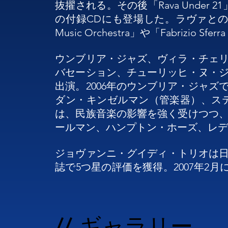
抜擢される。その後「Rava Under 21
の付録CDにも登場した。ラヴァとの継続的
Music Orchestra」や「Fabrizi
ウンブリア・ジャズ、ヴィラ・チェ
バセーション、チューリッヒ・ヌ・
出演。2006年のウンブリア・ジャ
ダン・キンゼルマン（管楽器）、ス
は、民族音楽の影響を強く受けつつ
ールマン、ハンプトン・ホーズ、レデ
ジョヴァンニ・グイディ・トリオは日本のVEN
誌で5つ星の評価を獲得。2007年2月にはC
年間投票「TOP JAZZ 2007」にて
2008年には『The House Behind 
をリリース。この作品は、叙情的な
// ギャラリー
った。2011年には『Insound』誌