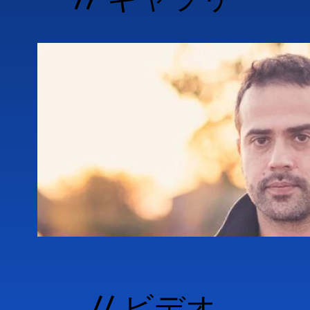
ポイント差の2位にランクインするな
確立した。

2012年は飛躍の年となった。2月にCAM
トップミュージシャン（マイケル・
カ・ペトレッラを迎え、ヨーロッパで2
FAVORITE RECORDS）に参
テットの一員としてその独自性を発揮し
捧げたプロジェクト「Il Bidon
バルで熱狂的に迎えられた。エンリコ
ど、PM Jazz Labの多様な企
「Unknown Rebel Band
ス・モーガン、ジェラルド・クリーヴ
ボをフィーチャーした初のECMリーダー作『
// ビデオ