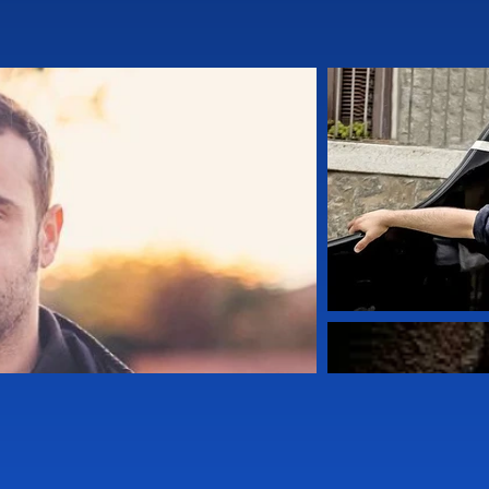
ど、27歳にしてイタリア国内外で最も重要な次
 JAZZから4枚目のリーダー作『WE DON'T LI
ブレイク、トーマス・モーガン、ジェラルド・ク
度の成功したツアーを行った。春にはロベルト・チェ
加。9月中旬には、エンリコ・ラヴァの待望のECMリリー
た。他にもジャンルカ・ペトレッラの「Cosmic
e」でも活動。グイディとペトレッラのデュオはメキ
・ラヴァとはデュオや「Tribe」のほか、マイケ
画でも共演。リーダーとしてのグループには、キンゼ
（アフリカ音楽の新レパートリーを演奏）」、シェーン
ァーとの新クインテットがある。2013年3月に
City of Broken Dreams』がリリースされ