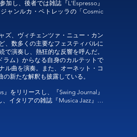
プに参加し、後者では雑誌『L'Espresso』
、ジャンルカ・ペトレッラの「Cosmic 
ャズ、ヴィチェンツァ・ニュー・カン
ど、数多くの主要なフェスティバルに
連続で演奏し、熱狂的な反響を呼んだ。
ドラム）からなる自身のカルテットで
ナル曲を演奏。また、オーネット・コ
の新たな解釈も披露している。

』をリリースし、『Swing Journal』
し、イタリアの雑誌『Musica Jazz』の
st New Talent）」に選出された。
いた『The Unknown Rebel Band』
た驚くべき強烈さを持つアルバムとな
 Jazz』誌の年間投票でも勝者にわずか1