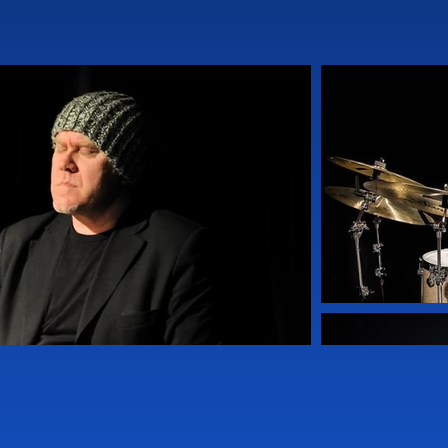
る：『Notes』、『Ask』、『Luna』、『Jungl
to suona Rugantino』、『Deep』、『Traps』、『Gat
s Quintet』、『Omaggio al Progressive』、『The 
ly』。

マウリツィオ・ジャンマルコと共にニーノ・マンフレデ
バッティスタ・レナとのコラボレーションで、フラ
・ディ・ドナテッロ賞5部門受賞）、『Verso sera』、『
ca』の投票でイタリアのベスト・ドラマーに選出された
zz』誌のトップ・ジャズ投票で最優秀グループ賞を受賞
ぶお気に入り」投票のドラマー部門で1位を獲得。2007年
た。1993年には教則ビデオ『Batteria vol
z in progress」の芸術監督を務めた。シエナ
ローマのサンタ・チェチーリア音楽院およびラクイ