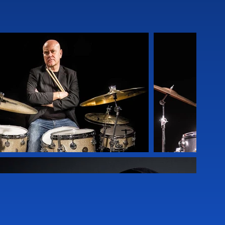
e Three』、『Improvvisi』、
to-Stefano Bollani Gershwin e 
Music Next Door』、『Roberto Gatto 
ィ監督作『Nudo di donna』
ンチェスカ・アルキブージ監督の映画
Il grande cocomero』のサウンドト
。1983年と1987年には、グループ「リ
。1988年、1989年、1990年には
、2009年、2010年には『Musica 
. 1 e 2』を制作。ローマのテアトロ・デ
・ジャズのセミナーでは12年以上にわたり
ラ音楽院で学んだ。現在はローマのサ