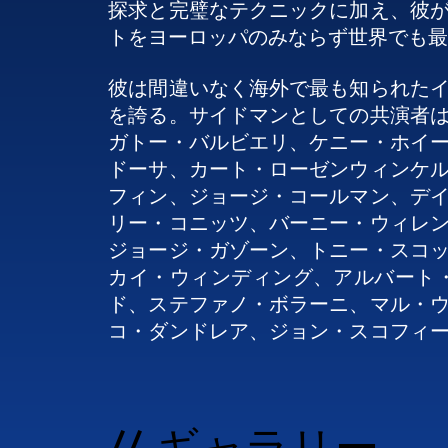
探求と完璧なテクニックに加え、彼
トをヨーロッパのみならず世界でも最
彼は間違いなく海外で最も知られた
を誇る。サイドマンとしての共演者
ガトー・バルビエリ、ケニー・ホイ
ドーサ、カート・ローゼンウィンケ
フィン、ジョージ・コールマン、デ
リー・コニッツ、バーニー・ウィレ
ジョージ・ガゾーン、トニー・スコ
カイ・ウィンディング、アルバート
ド、ステファノ・ボラーニ、マル・
コ・ダンドレア、ジョン・スコフィ
ディエ・ロックウッド、リシャール
パレ・ダニエルソン、スコット・コ
ベックス、パット・メセニー、アダ
// ギャラリー
ン、マーク・ターナー、ルー・タバキ