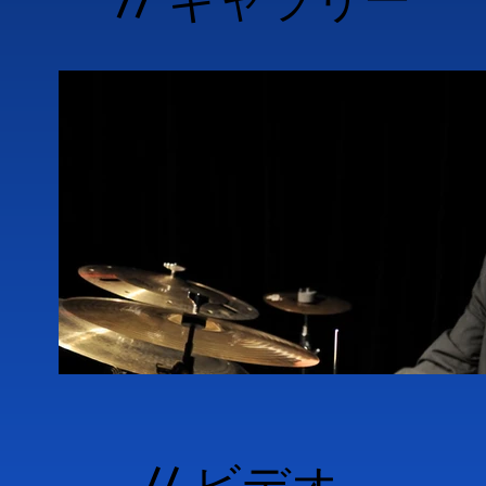
リーダーとしては多くのアルバムを録音してい
『Sing Sing Sing』、『Roberto Gat
altri』、『A Tribute to Miles Davi
Lysergic Band』、『Remebering Shel
長年にわたり映画音楽も手掛けており、
のサウンドトラックを制作。また、
『Mignon è partita』（ダヴィッド
ラックを担当した。

1983年には月刊誌『Fare Musi
ンゴマニア」として『Musica Ja
『Guitar Club』誌の「あなたの選
Jazz』誌の投票で最優秀ドラマーに選ばれ
ル・アンジェロでのプロジェクト「Jaz
// ビデオ
ドラムとアンサンブル音楽を指導。