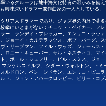
が率いるグループは地中海文化特有の温かみを備え
も興味深いドラマー兼作曲家の一人としている。

イタリア人ドラマーであり、ジャズ界の内外で著名
は枚挙にいとまがない：チェット・ベイカー、フレ
ーラー、ランディ・ブレッカー、エンリコ・ラヴァ
ル、ジョーイ・カルデラッツォ、ボブ・バーグ、ス
イヴ・リーブマン、フィル・ウッズ、ジェームス・
ン、ロニー・キューバー、サル・ネスティコ、マイ
ット、ポール・ジェフリー、ビル・スミス、ジョー
・マンゲルスドルフ、シダー・ウォルトン、トミ
ウォルドロン、ベン・シドラン、エンリコ・ピエラ
ールド、ジョン・アバークロンビー、ビリー・コブ
・ガリアーノ、クリスチャン・エスクーデ、ジョー
リー、エディ・ゴメス、ジョヴァンニ・トマッソ、
ム・ロジャース、リタ・マルコトゥッリ、ニールス
ン、クリス・ポッター、マイク・モレノ、ダド・モ