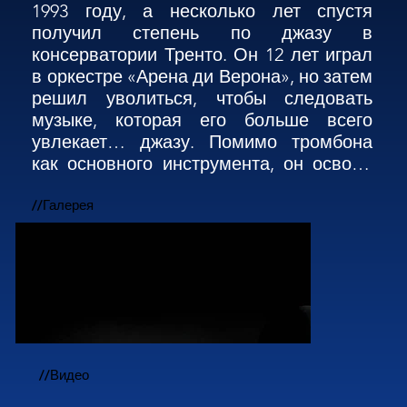
1993 году, а несколько лет спустя 
получил степень по джазу в 
консерватории Тренто. Он 12 лет играл 
в оркестре «Арена ди Верона», но затем 
решил уволиться, чтобы следовать 
музыке, которая его больше всего 
увлекает… джазу. Помимо тромбона 
как основного инструмента, он освоил 
технику игры на всех медных духовых, 
таких как сузафон, труба, флюгельгорн, 
//Галерея
бас-труба и эуфониум. В 2012 году он 
получил премию национальной критики 
«Top Jazz» как «лучший итальянский 
джазовый музыкант». Его неоднократно 
отмечали как композитора и 
аранжировщика, присуждая престижные 
награды критиков. Он сотрудничает в 
//Видео
различных проектах с великим 
джазовым трубачом Энрико Равой и 