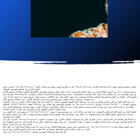
تأسست شركة "New Age Productions" عام 1983 على يد كلاوديو أنجيلي، وتعمل في مجالات الحجز (Booking)، والإدارة (Management)، والنشر، والتوزيع الدولي لبعض
أفضل الفنانين في المشهد الموسيقي الإيطالي.
يضم أرشيف الوكالة فنانين من مختلف الأنواع الموسيقية، بدءاً من الجاز والبوب والروك والموسيقى الكلاسيكية والأوبرا وصولاً إلى منسقي الأغاني (DJ's). وبصفته مؤسساً
مشاركاً لنادي "Alexanderplatz" في روما، وهو أقدم نادي جاز إيطالي، قدم أنجيلي خلال الثمانينيات والتسعينيات، بصفته مروجاً ومستشاراً فنياً لقاعات الحفلات والنوادي
والمهرجانات، سلسلة من المشاريع الموسيقية المبتكرة بمشاركة موسيقيين ذوي شهرة عالمية مثل: جون ماكلافلين، سيسيل تايلور، جو هندرسون، ماريا جواو، تاك آند باتي،
بيير بنسوسان، أوريغون، ستيفان ميكوس، جورج وينستون، ويم ميرتنز، أكوستيك ألكيمي، ديفيد سيلفيان، وغيرهم الكثير.
في بداية العقد الأول من القرن الحادي والعشرين، وبعد بحث ومراقبة دقيقة للمشهد الموسيقي الدولي، بدأ العمل على فكرة طموحة للغاية: التمكن من تقديم "الأصوات
الإيطالية" (SUONI ITALIANI) في العواصم الموسيقية حول العالم. وفي عام 2005، أطلقت "New Age Productions" مشروع "SUONI ITALIANI"... وتحققت الفكرة!!!!!
ولأول مرة، تم تقديم فنانين مثل ماريو بيوندي، فابريزيو بوسو، ستيفانو بولاني، سيرينا برانكالي، نيكولا كونتي، جيوفاني أليفي، سيمونا موليناري، لودوفيكو إيناودي، على
سبيل المثال لا الحصر، للجمهور الياباني والأمريكي وفي الإمارات العربية المتحدة.
في مشهد فني دائم التحول، تبرز "New Age Productions" كنقطة التقاء بين الرؤية الإبداعية والتميز التشغيلي. نحن لسنا مجرد وكالة إدارة؛ نحن مهندسو مسيرات مهنية،
وشركاء استراتيجيون يحولون الإلهام إلى مشاريع ملموسة ذات نطاق دولي. مهمتنا هي صقل الموهبة، وحماية هويتها، وتضخيم صوتها من خلال إدارة مصممة خصيصاً، مع
الاهتمام بكل التفاصيل.
لسنوات، كان اسم "New Age Productions" مرادفاً للابتكار والصلابة في عالم الترفيه. بدءاً من الإشراف الفني إلى لوجستيات الجولات الكبرى، ومن استشارات الصورة
إلى الإنتاج التنفيذي، نضع تحت تصرف فنانينا منظومة من المهارات متعددة التخصصات. نحن نؤمن بنهج يدمج الشغف بالفن مع دقة الاستراتيجية، مما يضمن لمواهبنا حرية
الإبداع بينما نبني نحن أسس نجاحهم.
نحن مدفوعون بحدس مستمر: وهو توقع الاتجاهات دون أن ننسى أبداً جودة ونزاهة المنتج الفني. إن دخول عالم "New Age Productions" يعني الوثوق بهيكل جعل من
البحث عن الجديد علامته التجارية المسجلة، مستمراً في كتابة قواعد جديدة لإدارة الفنون العالمية، يوماً بعد يوم.
لقد عملت "New Age Productions" ولا تزال تعمل مع شركاء مؤسسيين وخواص.