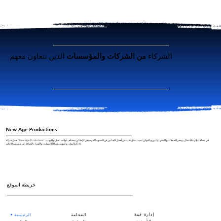
الشركاء
من الشركات
والمؤسسات
الذين نتعاون معهم
New Age Productions
تعمل شركة "New Age Productions" في مجالات إدارة الأعمال، وحجز الحفلات، والنشر، والتوزيع الدولي، حيث تمثل نخبة من أفضل الفنانين في المشهد الموسيقي الإيطالي بمختلف أنواعه: الجاز، والبوب،
والروك، والموسيقى الكلاسيكية، والأوبرا، بالإضافة إلى منسقي الأغاني (DJs).
خريطة الموقع
إدارة فنية
الفخامة
الرئيسية