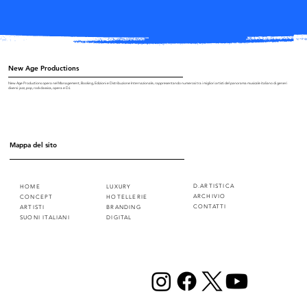
New Age Productions
New Age Productions opera nel Management, Booking, Edizioni e Distribuzione Internazionale, rappresentando numerosi tra i migliori artisti del panorama musicale italiano di generi
diversi: jazz, pop, rock classica, opera e DJ.
Mappa del sito
D.ARTISTICA
HOME
LUXURY
ARCHIVIO
CONCEPT
HOTELLERIE
CONTATTI
ARTISTI
BRANDING
SUONI ITALIANI
DIGITAL