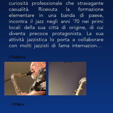
curiosità professionale che stravagante 
casualità. Ricevuta la formazione 
elementare in una banda di paese, 
incontra il jazz negli anni '70 nei primi 
locali della sua città di origine, di cui 
diventa precoce protagonista. La sua 
attività jazzistica lo porta a collaborare 
con molti jazzisti di fama internazionale 
tra cui Franco D'Andrea e Dado Moroni, 
Barney Kessel e John Patitucci, Steve 
//Galleria
Grossman ed Enrico Rava, Flavio Boltro e 
Francois Jeanneau, in innumerevoli club e 
festival. 'da 20 paesi europei ed 
extraeuropei, per oltre 2000 concerti. Tra il 
1990 e il 2000 ha composto numerosi 
concerti tra cui il recente "Diorite Sonora-
Concerto for Saxophone Solo" in 
//Video
omaggio al grande scultore Mario 
Giansone, la colonna sonora della mostra 