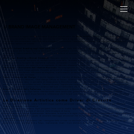
//
BRAND IMAGE MANAGEMENT
La nostra storia è legata indissolubilmente ai grandi ambasciatori del
Made in Italy
. Collaborare con queste realtà
significa comprendere che ogni scelta artistica deve riflettere la reputazione di decenni di storia e innovazione. Abbiamo
sviluppato una competenza specifica nel proteggere e potenziare l'immagine coordinata di aziende che rappresentano
l'eccellenza italiana nel mondo:
Fiat 500: Cultural Branding negli Stati Uniti.
Per il debutto della 500 negli USA, abbiamo ideato una strategia di
comunicazione che ha fuso la storia del brand con il dinamismo contemporaneo. L'evento ha agito da catalizzatore
d'immagine, riposizionando Fiat non solo come produttore di automobili, ma come simbolo di un saper vivere creativo e
sofisticato.
Alfa Romeo: Branding e Mercati Emergenti.
Abbiamo guidato la comunicazione dell'immagine di Alfa Romeo in Asia
durante le fasi cruciali del lancio di modelli iconici come MiTo, Giulietta e Giulia. In contesti culturali complessi, la nostra
direzione artistica ha agito da mediatore culturale, utilizzando il sound design per enfatizzare il "cuore sportivo" del
brand e posizionarlo con autorità in un segmento di mercato altamente competitivo.
ITA Airways: L'Evoluzione dell'Identità Nazionale.
Accompagniamo la nuova compagnia di bandiera nella costruzione
della propria Brand Image globale. Curando gli eventi di inaugurazione delle nuove rotte internazionali, proiettiamo
un'immagine di modernità, efficienza ed eleganza, trasformando un servizio logistico in un'esperienza di lifestyle
riconosciuta a livello mondiale.
Ferrari:
La Sintonia del Design.
Il nostro legame con il marchio di Maranello nasce da una profonda sinergia intellettuale
e artistica con Flavio Manzoni, Chief Design Officer di Ferrari. Questo rapporto, fondato su una stima professionale e
un'amicizia di lunga data, ci permette di interpretare la filosofia progettuale del Cavallino Rampante con una sensibilità
unica. In ogni nostra collaborazione, l'evento diventa l'espansione naturale delle linee e della purezza del design Ferrari,
creando una perfetta coerenza tra l'estetica dell'auto e l'atmosfera che la circonda.
Bulgari: L’Estetica della Perfezione.
La nostra consulenza per la Maison Bulgari si focalizza sulla traduzione visiva e
sonora dell'esclusività. Ogni lancio internazionale viene curato per garantire che la percezione della marca rimanga
coerente con gli standard di perfezione e raffinatezza che il brand comunica attraverso le sue creazioni di alta gioielleria.
La Direzione Artistica come Driver di Crescita
Per New Age Productions, curare la Brand Image significa governare ogni dettaglio tecnico ed estetico per eliminare
qualsiasi dissonanza comunicativa.
Analisi dell'Identità Societaria: Ogni progetto inizia con lo studio approfondito della mission e dei valori della società.
La nostra creatività è sempre al servizio della strategia di marca.
Sound Branding & Design Esperienziale: Utilizziamo la musica e la regia come strumenti di posizionamento. Un'architettura
sonora ben progettata è in grado di veicolare messaggi emozionali che la comunicazione tradizionale non può
raggiungere.
Consistenza Globale: Garantiamo che l'immagine della società sia declinata con la stessa eccellenza e coerenza in ogni
parte del mondo, da New York a Tokyo, mantenendo intatti i tratti distintivi che la rendono unica.