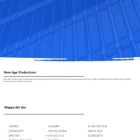
New Age Productions
New Age Productions opera nel Management, Booking, Edizioni e Distribuzione Internazionale, rappresentando numerosi tra i migliori artisti del panorama musicale italiano di generi
diversi: jazz, pop, rock classica, opera e DJ.
Mappa del sito
D.ARTISTICA
HOME
LUXURY
ARCHIVIO
CONCEPT
HOTELLERIE
CONTATTI
ARTISTI
BRANDING