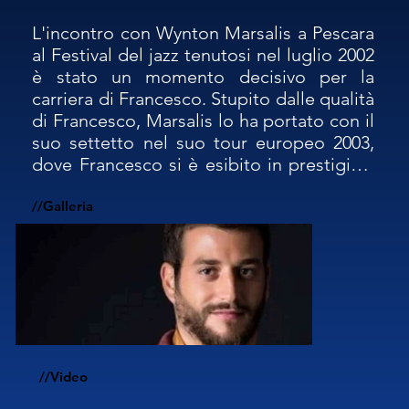
L'incontro con Wynton Marsalis a Pescara 
al Festival del jazz tenutosi nel luglio 2002 
è stato un momento decisivo per la 
carriera di Francesco. Stupito dalle qualità 
di Francesco, Marsalis lo ha portato con il 
suo settetto nel suo tour europeo 2003, 
dove Francesco si è esibito in prestigiosi 
teatri delle più grandi città d'Europa.

//Galleria
Da quel momento Francesco ha vissuto 
una serie di importanti esperienze sia in 
Italia che all'estero.

Ha vinto diversi importanti premi: il 
Premio Nazionale Massimo Urbani a 
Urbisaglia, l'EuroJazz Award a Lecco, 
//Video
l'International Jazz Festivals Organization 
Award a New York, il World Saxophone 