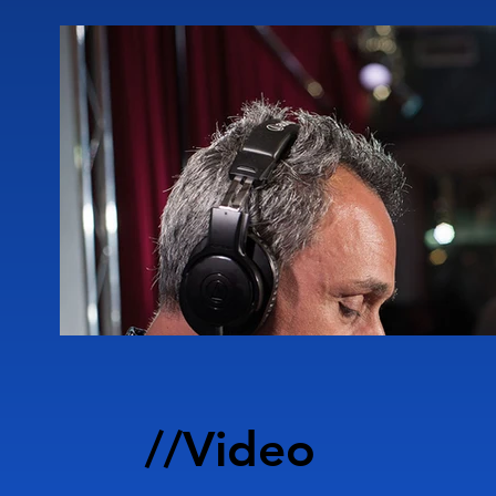
En septiembre/octubre de 2002 actuó en
En la primavera de 2003 realizó una g
mientras que en julio estuvo nuevamen
En enero de 2004 tocó en Finlandia en e
CD como solista para Organic Music, t
En 2005 colaboró ininterrumpidamente
con el cual actuó en España, Francia y 
También en 2005 cumplió otro sueño,
trigésimo aniversario de su fundació
donde tocaron Paul McCartney y Bill
ahora está recogido en el CD produci
//Video
italiano "Azzurra" titulado "Rock Can
el guitarrista de Dresde Lars Kutschke 