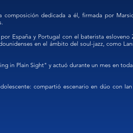
 composición dedicada a él, firmada por Marsico
.

 por España y Portugal con el baterista esloveno 
ounidenses en el ámbito del soul-jazz, como Lanni
ng in Plain Sight" y actuó durante un mes en toda el
olescente: compartió escenario en dúo con Ian P
 Gubbio.

Los Ángeles por el guitarrista de blues Alex Schu
Slim y el bajista Larry Taylor (Canned Heat, To
íntegramente dedicado a la música del famoso cua
Zirilli a la batería).
