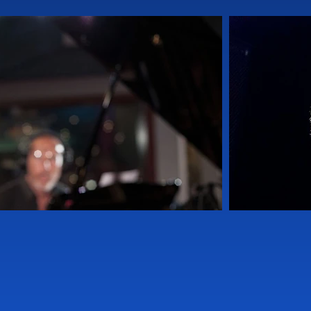
 Singapur y Sídney (Australia).

ira europea con los cantantes de soul-blues estado
te en Singapur y Malasia.

l Yllas Jazz Festival con el guitarrista alemán Chr
itulado "Organ Logistics".

 con el gran baterista de jazz Alvin Queen dentr
Croacia junto al contralto Jesse Davis.

 quizás el más perseguido: convocado por el Bea
n, cruzó el umbral del Estudio 2 de Abbey Road 
y Preston, y grabó dos canciones de los Beatles,
do por el Club. Siguieron otras grabaciones en pr
dy", dentro de un estuche dedicado a la historia d
titulado "Soundsville": una mezcla explosiva de blue