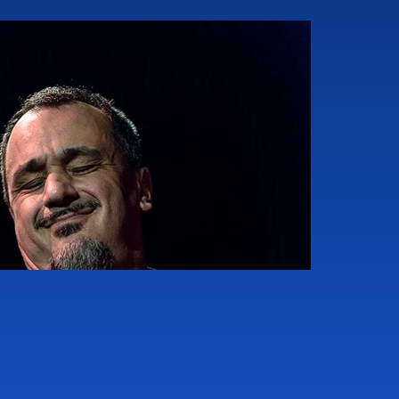
unidenses Finis Tasby y Tad Robinson, 
istian Rover. En abril grabó su segundo 
o de su proyecto llamado "Organics", 
tles Fan Club Italia con motivo del 
en Londres, donde se sentó al órgano 
 incluyendo un "solo de órgano" que 
imavera: un CD solista para el sello 
el órgano Hammond, y otro en trío con 
s, jazz y rock.
