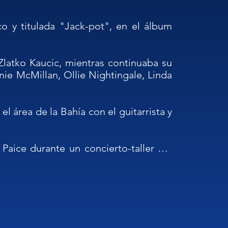
 y titulada "Jack-pot", en el álbum 
Zlatko Kaucic, mientras continuaba su 
e McMillan, Ollie Nightingale, Linda 
 área de la Bahía con el guitarrista y 
aice durante un concierto-taller del 
ltz para grabar dos CDs, en compañía 
m Waits). Para Organic Music también 
rteto inglés) con el grupo Scenario 