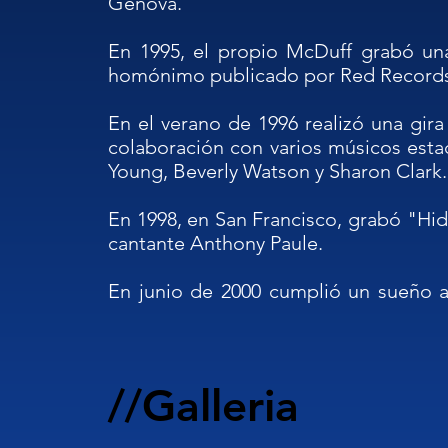
Génova.

En 1995, el propio McDuff grabó una
homónimo publicado por Red Records
En el verano de 1996 realizó una gira
colaboración con varios músicos estad
Young, Beverly Watson y Sharon Clark.

En 1998, en San Francisco, grabó "Hidi
cantante Anthony Paule.

En junio de 2000 cumplió un sueño ad
baterista de Deep Purple celebrado en
En septiembre de 2001 fue llamado a 
de músicos como el cantante Lynwood 
//Galleria
grabó el álbum "Jazz The Beatles" (
(Simone Santini al saxo sopranino y Enzo 