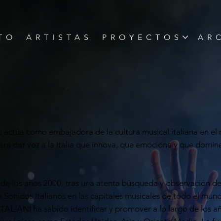
TO
ARTISTAS
PROYECTOS
AR
actúa como embajadora de la cultura musical italiana en el
ra dar voz a la Italia que innova, que emociona y que domina 
.
s de los años 2000, tras una atenta búsqueda y observación de
 Sonidos Italianos en las capitales musicales de todo el mun
TALIANI ha sabido identificar y promover a lo largo de los añ