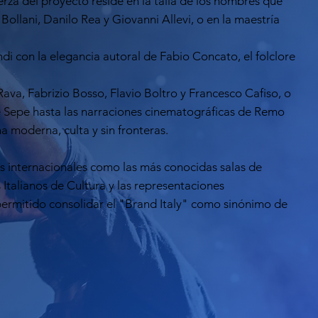
za del proyecto reside en la talla de los nombres que
Bollani, Danilo Rea y Giovanni Allevi, o en la maestría
ondi con la elegancia autoral de Fabio Concato, el folclore
va, Fabrizio Bosso, Flavio Boltro y Francesco Cafiso, o
le Sepe hasta las narraciones cinematográficas de Remo
a moderna, culta y sin fronteras.
ios internacionales como las más conocidas salas de
 Italianos de Cultura y las representaciones
 permitido consolidar el "Brand Italy" como sinónimo de