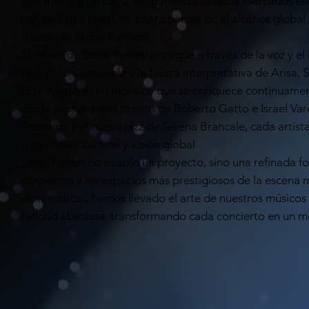
panorama artístico, acompañándolas hacia mercados estr
han escrito su historia: basta pensar en el alcance globa
clásica de Ramin Bahrami.
El relato de Suoni Italiani prosigue a través de la voz y 
de Vinicio Capossela y la fuerza interpretativa de Arisa,
El proyecto es un mosaico que se enriquece continuamente
con la profundidad rítmica de Roberto Gatto e Israel Va
Anzovino y el nuevo jazz de Serena Brancale, cada artista
Diplomacia cultural y visión global
Suoni Italiani no es solo un proyecto, sino una refinada 
conciertos y los espacios más prestigiosos de la escena mu
diplomáticas, hemos llevado el arte de nuestros músicos
calidad absoluta, transformando cada concierto en un 