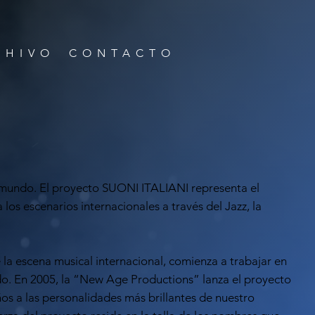
CHIVO
CONTACTO
 mundo. El proyecto SUONI ITALIANI representa el
los escenarios internacionales a través del Jazz, la
 la escena musical internacional, comienza a trabajar en
do. En 2005, la “New Age Productions” lanza el proyecto
os a las personalidades más brillantes de nuestro