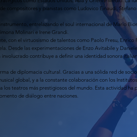
atégicos como Estados Unidos, Asia y Oriente Medio. La fuer
l de compositores y pianistas como Ludovico Einaudi, Stefano 
el instrumento, entrelazando el soul internacional de Mario Bi
 Simona Molinari e Irene Grandi.
, con el virtuosismo de talentos como Paolo Fresu, Enrico Ra
rela. Desde las experimentaciones de Enzo Avitabile y Danie
 involucrado contribuye a definir una identidad sonora italian
forma de diplomacia cultural. Gracias a una sólida red de soc
sical global, y a la constante colaboración con los Institutos
 a los teatros más prestigiosos del mundo. Esta actividad ha
momento de diálogo entre naciones.