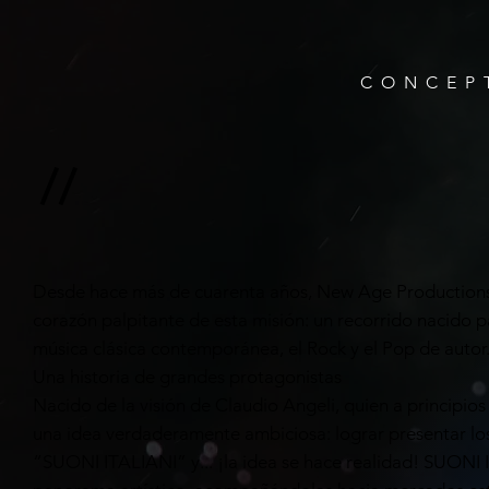
CONCEP
//
Desde hace más de cuarenta años, New Age Productions 
corazón palpitante de esta misión: un recorrido nacido pa
música clásica contemporánea, el Rock y el Pop de autor
Una historia de grandes protagonistas
Nacido de la visión de Claudio Angeli, quien a principio
una idea verdaderamente ambiciosa: lograr presentar los
“SUONI ITALIANI” y... ¡la idea se hace realidad! SUONI I