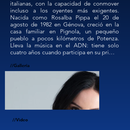
italianas, con la capacidad de conmover 
incluso a los oyentes más exigentes. 
Nacida como Rosalba Pippa el 20 de 
agosto de 1982 en Génova, creció en la 
casa familiar en Pignola, un pequeño 
pueblo a pocos kilómetros de Potenza. 
Lleva la música en el ADN: tiene solo 
cuatro años cuando participa en su primer 
concurso, cantando “Fatti mandare dalla 
mamma” de Gianni Morandi, 
//Galleria
emprendiendo un largo viaje que la 
llevará, en 2007, a ganar una beca como 
cantante en el CET (la escuela de música 
dirigida por el conocido letrista italiano 
Mogol), donde conoce al cantautor 
Giuseppe Anastasi, con quien comienza 
una fructífera colaboración artística.

//Video
El éxito en “SanremoLab” en 2008 la lleva 