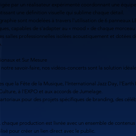
gée par un réalisateur expérimenté coordonnant une équipe d
issant une définition visuelle qui sublime chaque détail.
ographie sont modelées à travers l'utilisation de 6 panneaux
, capables de s'adapter au « mood » de chaque morceau et de
s salles professionnelles isolées acoustiquement et dotées de
.
ionaux et Sur Mesure
e notre savoir-faire, nos vidéos-concerts sont la solution idé
ue la Fête de la Musique, l'International Jazz Day, l'Earth 
a Culture, à l'EXPO et aux accords de Jumelage.
oriaux pour des projets spécifiques de branding, des célébra
 chaque production est livrée avec un ensemble de contenus 
isé pour créer un lien direct avec le public.