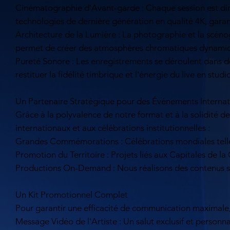
Cinématographie d'Avant-garde : Chaque session est diri
technologies de dernière génération en qualité 4K, garant
Architecture de la Lumière : La photographie et la scén
permet de créer des atmosphères chromatiques dynamiques
Pureté Sonore : Les enregistrements se déroulent dans de
restituer la fidélité timbrique et l'énergie du live en studio
Un Partenaire Stratégique pour des Événements Internat
Grâce à la polyvalence de notre format et à la solidité d
internationaux et aux célébrations institutionnelles :
Grandes Commémorations : Célébrations mondiales telles q
Promotion du Territoire : Projets liés aux Capitales de l
Productions On-Demand : Nous réalisons des contenus sart
Un Kit Promotionnel Complet
Pour garantir une efficacité de communication maximale,
Message Vidéo de l'Artiste : Un salut exclusif et personnal