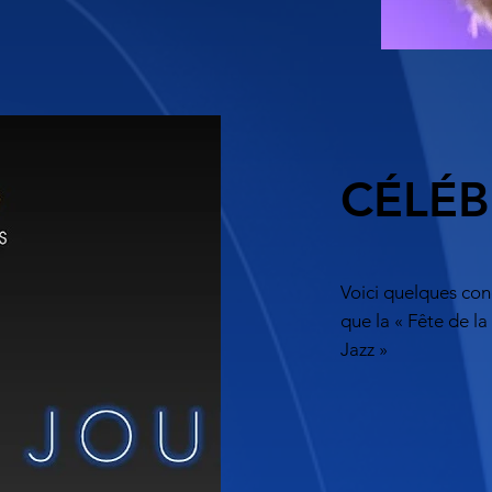
CÉLÉB
Voici quelques conc
que la « Fête de l
Jazz »